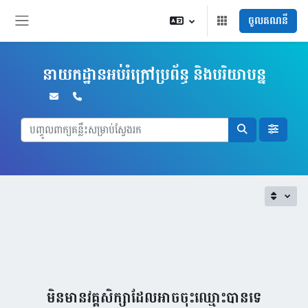
រំលងទៅកាន់មាតិកាមេ
ចូលគណនី
Side panel
នាយកដ្ឋានអប់រំក្រៅប្រព័ន្ធ និងបរិយាបន្ន
🧐
មិនមានវគ្គសិក្សាដែលអាចចុះឈ្មោះបានទេ