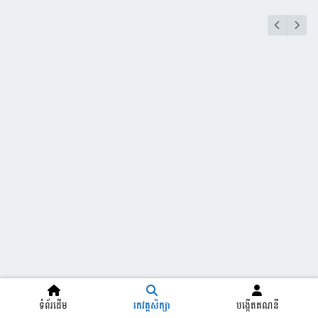
ទំព័រដើម
រកវគ្គសិក្សា
បង្កើតគណនី