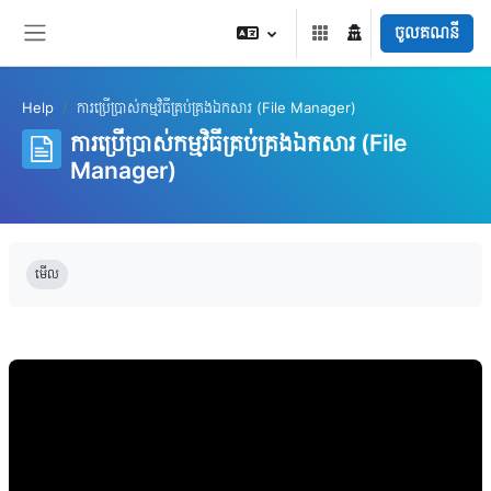
រំលងទៅកាន់មាតិកាមេ
ចូលគណនី
Side panel
Help
ការប្រើប្រាស់កម្មវិធីគ្រប់គ្រងឯកសារ (File Manager)
ការប្រើប្រាស់កម្មវិធីគ្រប់គ្រងឯកសារ (File
Manager)
តម្រូវការសម្រាប់ការបញ្ចប់
មើល