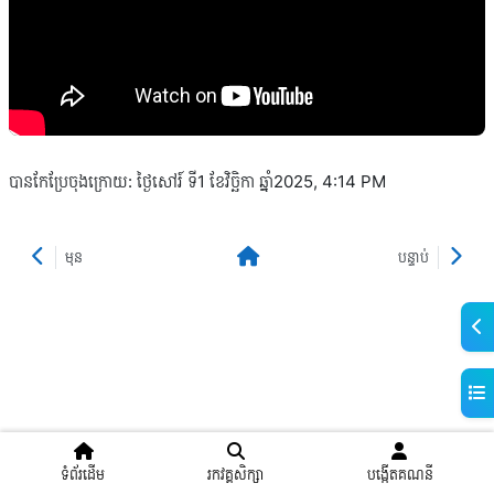
បានកែប្រែចុងក្រោយ: ថ្ងៃសៅរ៍ ទី1 ខែវិច្ឆិកា ឆ្នាំ2025, 4:14 PM
មុន
បន្ទាប់
Ope
Ope
ទំព័រដើម
រកវគ្គសិក្សា
បង្កើតគណនី