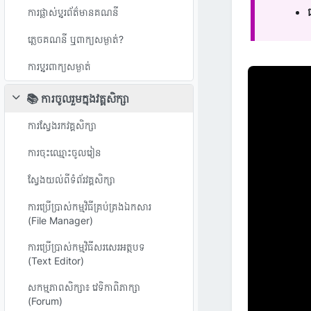
ការផ្លាស់ប្តូរព័ត៌មានគណនី
ភ្លេចគណនី ឬពាក្យសម្ងាត់?
ការប្តូរពាក្យសម្ងាត់
📚 ការចូលរួមក្នុងវគ្គសិក្សា
វេញ
ការស្វែងរកវគ្គសិក្សា
ការចុះឈ្មោះចូលរៀន
ស្វែងយល់ពីទំព័រវគ្គសិក្សា
ការប្រើប្រាស់កម្មវិធីគ្រប់គ្រងឯកសារ
(File Manager)
ការប្រើប្រាស់កម្មវិធីសរសេរអត្ថបទ
(Text Editor)
សកម្មភាពសិក្សា៖ វេទិកាពិភាក្សា
(Forum)