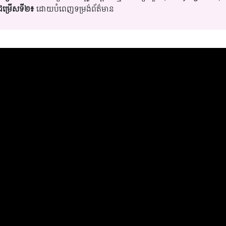
ជម្រើសទី២៖
ដោយបំពេញទម្រង់ព័ត៌មាន