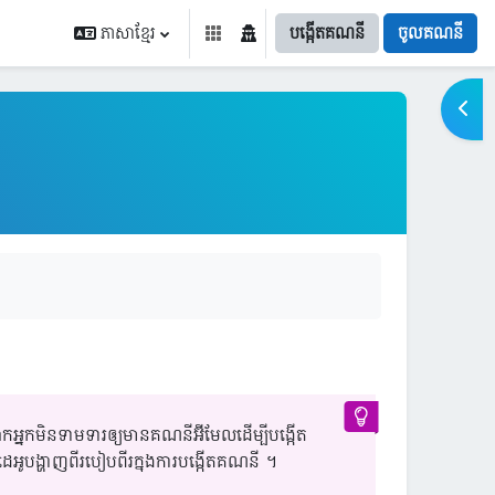
ភាសាខ្មែរ
បង្កើតគណនី
ចូលគណនី
Open
កអ្នកមិនទាមទារឲ្យមានគណនីអ៊ីមែលដើម្បីបង្កើត
េអូបង្ហាញពីរបៀបពីរក្នុងការបង្កើតគណនី ។