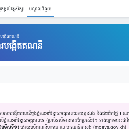
្នកផ្តល់វគ្គសិក្សា
មណ្ឌលជំនួយ
របង្កើតគណនី
ារបង្កើតគណនី
ាប់ការបញ្ចប់
កអាចបង្កើតគណនីក្នុងថ្នាលអភិវឌ្ឍសមត្ថភាពដោយខ្លួនឯង និងឥតគិតថ្លៃ។ លោ
ថ្នាលអភិវឌ្ឍសមត្ថភាពទេ (ប្រសិនបើមានកាន់តែប្រសើរ)។ ខាងក្រោមនេះជាវីដ
ជម្រើសទី១៖
ដោយប្រើគណនីហ្គូកហ្គោល ឬគណនីក្រសួង (moeys.gov.kh)