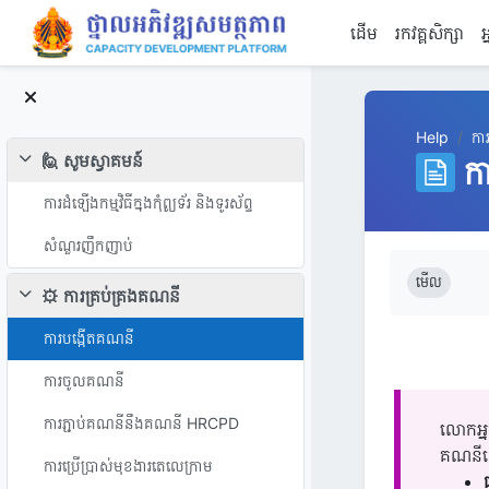
រំលងទៅកាន់មាតិកាមេ
ដើម
រកវគ្គសិក្សា
អ
Help
កា
🙋 សូមស្វាគមន៍
ក
វេញ
ការដំឡើងកម្មវិធីក្នុងកុំព្យូទ័រ និងទូរស័ព្ទ
សំណួរញឹកញាប់
តម្រូវការសម្រ
មើល
⚙️ ការគ្រប់គ្រងគណនី
វេញ
ការបង្កើតគណនី
ការចូលគណនី
ការភ្ជាប់គណនីនឹងគណនី HRCPD
លោកអ្ន
គណនីលើ
ការប្រើប្រាស់មុខងារតេលេក្រាម