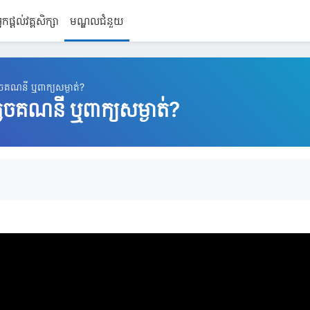
្នកផ្តល់វគ្គសិក្សា
មណ្ឌលជំនួយ
លេចគណនី ឬពាក្យសម្ងាត់?
្លេចគណនី ឬពាក្យសម្ងាត់?
ាប់ការបញ្ចប់