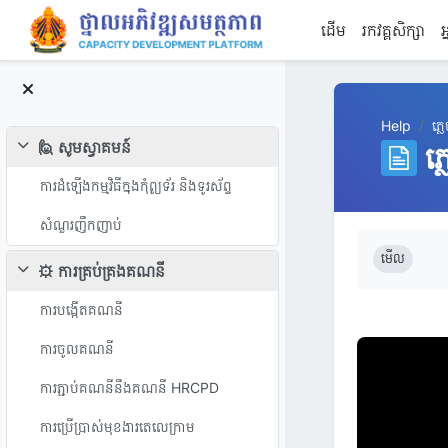
រំលងទៅកាន់មាតិកាមេ
ដើម
រកវគ្គសិក្សា
អ
Help
ភ្
🙋 សូមស្វាគមន៍
ភ
វេញ
ការដំឡើងកម្មវិធីក្នុងកុំព្យូទ័រ និងទូរស័ព្ទ
សំណួរញឹកញាប់
តម្រូវការសម្រ
មើល
⚙️ ការគ្រប់គ្រងគណនី
វេញ
ការបង្កើតគណនី
ការចូលគណនី
ការភ្ជាប់គណនីនឹងគណនី HRCPD
ការប្រើប្រាស់មុខងារតេលេក្រាម