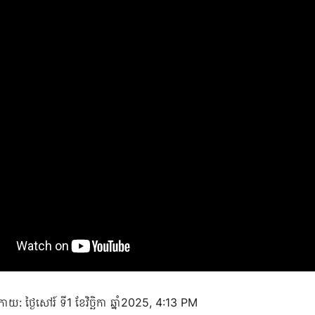
ោយ: ថ្ងៃសៅរ៍ ទី1 ខែវិច្ឆិកា ឆ្នាំ2025, 4:13 PM