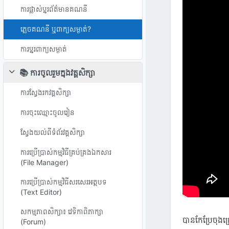
ការផ្លាស់ប្តូរព័ត៌មានគណនី
ភ្លេចគណនី ឬពាក្យសម្ងាត់?
ការប្តូរពាក្យសម្ងាត់
📚 ការចូលរួមក្នុងវគ្គសិក្សា
វេញ
ការស្វែងរកវគ្គសិក្សា
ការចុះឈ្មោះចូលរៀន
ស្វែងយល់ពីទំព័រវគ្គសិក្សា
ការប្រើប្រាស់កម្មវិធីគ្រប់គ្រងឯកសារ
(File Manager)
ការប្រើប្រាស់កម្មវិធីសរសេរអត្ថបទ
(Text Editor)
សកម្មភាពសិក្សា៖ វេទិកាពិភាក្សា
បានកែប្រែចុងក្រ
(Forum)