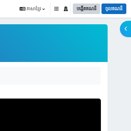
ភាសាខ្មែរ
បង្កើតគណនី
ចូលគណនី
Ope