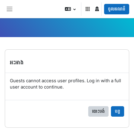
រំលងទៅកាន់មាតិកាមេ
ចូលគណនី
Side panel
អះអាង
Guests cannot access user profiles. Log in with a full
user account to continue.
បោះបង់
បន្ត