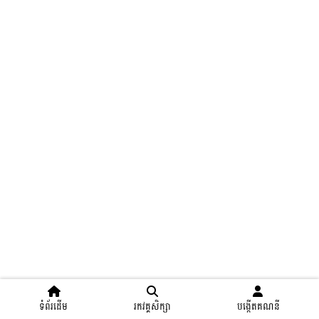
ទំព័រដើម
រកវគ្គសិក្សា
បង្កើតគណនី