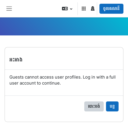
រំលងទៅកាន់មាតិកាមេ
ចូលគណនី
Side panel
អះអាង
Guests cannot access user profiles. Log in with a full
user account to continue.
បោះបង់
បន្ត