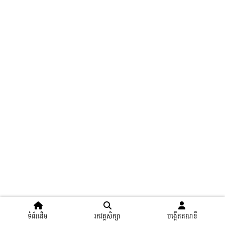
ទំព័រដើម
រកវគ្គសិក្សា
បង្កើតគណនី