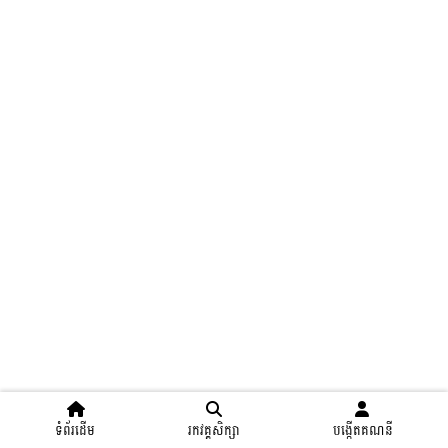
ទំព័រដើម
រកវគ្គសិក្សា
បង្កើតគណនី