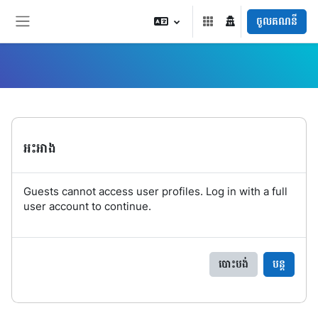
រំលងទៅកាន់មាតិកាមេ
ចូលគណនី
Side panel
អះអាង
Guests cannot access user profiles. Log in with a full
user account to continue.
បោះបង់
បន្ត