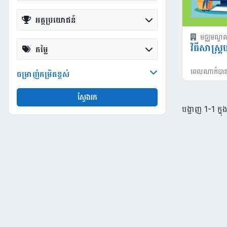
អត្ថប្រយោជន៍
មជ្ឈមណ្ឌល
វិធីសាស្ដ
តម្លៃ
ពេលណាក៏បា
ចម្រាញ់កម្រិតខ្ពស់
ស្វែងរក
បង្ហាញ 1-1 ក្ន