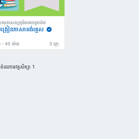
គរុកោសល្យភូមិភាគខេត្តតាកែវ
្របង្រៀនភាសាអង់គ្លេស
ន
-
45 ម៉ោង
3 ក្រេ.
ុងចំណោមវគ្គសិក្សា 1