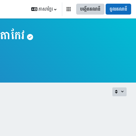
ភាសាខ្មែរ
បង្កើតគណនី
ចូលគណនី
តតាកែវ