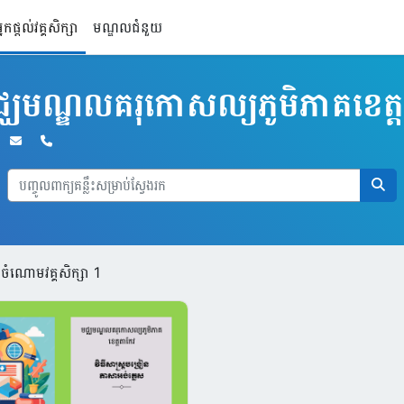
្នកផ្តល់វគ្គសិក្សា
មណ្ឌលជំនួយ
្ឈមណ្ឌលគរុកោសល្យភូមិភាគខេត្
ុងចំណោមវគ្គសិក្សា 1