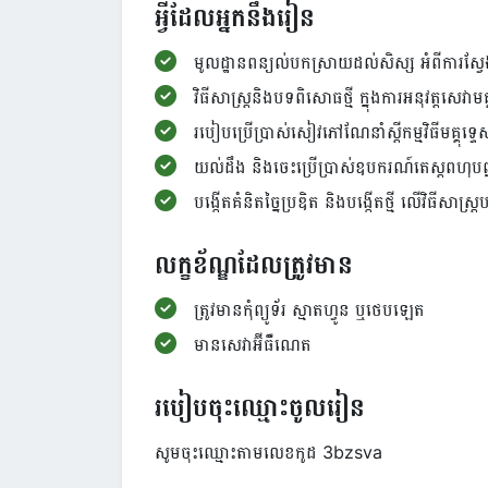
អ្វីដែលអ្នកនឹងរៀន
មូលដ្ឋានពន្យល់បកស្រាយដល់សិស្ស អំពីការស្វែ
វិធីសាស្រ្តនិងបទពិសោធថ្មី ក្នុងការអនុវត្តសេវាមគ្
របៀបប្រើប្រាស់សៀវភៅណែនាំស្តីកម្មវិធីមគ្គុទ
យល់ដឹង និងចេះប្រើប្រាស់ឧបករណ៍តេស្តពហុបញ្
បង្កើតគំនិតច្នៃប្រឌិត និងបង្កើតថ្មី​ លើវិធីសាស្
លក្ខខ័ណ្ឌដែលត្រូវមាន
ត្រូវមានកុំព្យូទ័រ ស្មាតហ្វូន ឬថេបឡេត
មានសេវាអ៊ីធឺំណេត
របៀបចុះឈ្មោះចូលរៀន
សូមចុះឈ្មោះតាមលេខកូដ 3bzsva