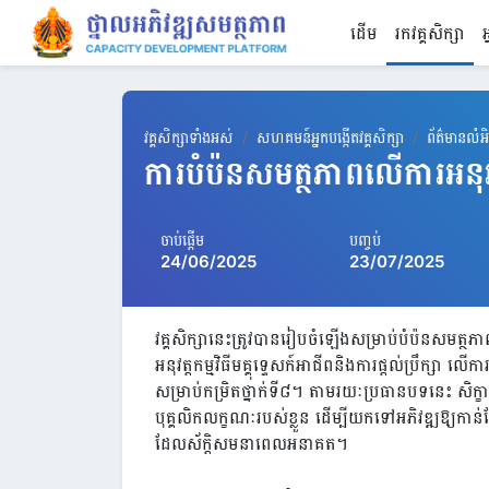
រំលងទៅកាន់មាតិកាមេ
ដើម
រកវគ្គសិក្សា
អ
វគ្គសិក្សាទាំងអស់
សហគមន៍អ្នកបង្កើតវគ្គសិក្សា
ព័ត៌មានលំអិត
ការបំប៉នសមត្ថភាពលើការអនុវត្តស
ចាប់ផ្តើម
បញ្ចប់
24/06/2025
23/07/2025
វគ្គសិក្សានេះត្រូវបានរៀបចំឡើងសម្រាប់បំប៉នសមត្ថភាពគ
អនុវត្តកម្មវិធីមគ្គុទ្ទេសក៍អាជីពនិងការផ្តល់ប្រឹក្សា លើក
សម្រាប់កម្រិតថ្នាក់ទី៨។ តាមរយៈប្រធានបទនេះ សិក
បុគ្គលិកលក្ខណៈរបស់ខ្លួន ដើម្បីយកទៅអភិវឌ្ឍឱ្យកាន
ដែលស័ក្តិសមនាពេលអនាគត។