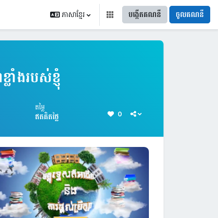
ភាសាខ្មែរ
បង្កើតគណនី
ចូលគណនី
ាំងរបស់ខ្ញុំ
តម្លៃ
0
ឥតគិតថ្លៃ