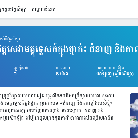
្នកផ្តល់វគ្គសិក្សា
មណ្ឌលជំនួយ
អំពីវគ្គសិក្សា
េវាមគ្គុទ្ទេសក៍ក្នុងថ្នាក់៖ ជំនាញ និងភាពខ្ល
ក្រេឌីតអវប
រយៈពេល
មធ្យោបាយបង្រៀន
0
6 ម៉ោង
អនឡាញ (ស្វ័យសិក្សា)
្រូប្រឹក្សាតាមសាលារៀន បុគ្គលិកអប់រំផ្នែកប្រឹក្សាយោបល់ ក្នុងការ
ារងារមគ្គទ្ទេសក៍ក្នុងថ្នាក់ ប្រធានបទ «ជំនាញ និងភាពខ្លាំងរបស់ខ្ញុំ»
្ខាកាមជួយសិស្ស រកឃើញពីភាពខ្លាំង ភាពខ្សោយ ជំនាញ និង
់តែប្រសើរឡើង ដើម្បីជាមូលដ្ឋានក្នុងការពិចារណាលើជម្រើសអាជីព