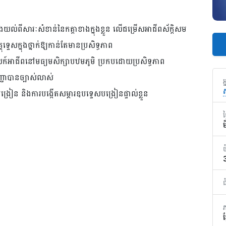
ងយល់ពីសារៈសំខាន់នៃកត្តាខាងក្នុងខ្លួន លើជម្រើសអាជីពស័ក្តិសម
គុទ្ទេសក្នុងថ្នាក់ឱ្យកាន់តែមានប្រសិទ្ធភាព
្ទេសក៍អាជីពនៅមធ្យមសិក្សាបឋមភូមិ ប្រកបដោយប្រសិទ្ធភាព
ញាបានច្បាស់លាស់​
អ
ស
រ្តបង្រៀន​ និងការបង្កើតសម្ភារឧបទ្ទេសបង្រៀនផ្ទាល់ខ្លួន
ថ
ច
ខ