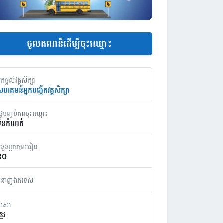
ចូលគណនីដើម្បីចុះឈ្មោះ
្នកផ្តល់វគ្គសិក្សា
ហគមន៍អ្នកបង្កើតវគ្គសិក្សា
្ងៃបញ្ចប់ការចុះឈ្មោះ
មិនកំណត់
ំនួនអ្នកចូលរៀន
30
ជំនាញឯកទេស
ភាសា
្មែរ