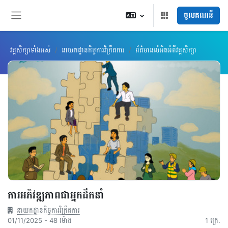
រំលងទៅកាន់មាតិកាមេ
ចូលគណនី
Side panel
វគ្គសិក្សាទាំងអស់
នាយកដ្ឋានកិច្ចការវិក្រឹតការ
ព័ត៌មានលំអិតអំពីវគ្គសិក្សា
ការអភិវឌ្ឍភាពជាអ្នកដឹកនាំ
នាយកដ្ឋានកិច្ចការវិក្រឹតការ
01/11/2025 - 48 ម៉ោង
1 ក្រេ.