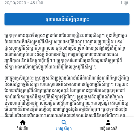
20/10/2023 - 45 ម៉ោង
1 ក្រេ.
ចូលគណនីដើម្បីចុះឈ្មោះ
គ្រូឧទ្ទេសមានតួនាទីផ្សេងៗគ្នានៅពេលដែលបង្រៀនដល់គរុសិស្ស។ តួនាទីមួយក្នុង
ចំនោមនោះគឺអភិវឌ្ឍកម្មវិធីសិក្សាសម្រាប់កម្មវិធីបណ្តុះបណ្តាលគ្រូបង្រៀន។ ការ
ផ្លាស់ប្តូរកម្មវិធីសិក្សាគឺបណ្តាលហេតុផលជាច្រើន រួមទាំងការស្រាវជ្រាវថ្មីដើម្បីគាំទ្រ
ដល់ការសិក្សាចំណេះដឹងថ្មី និងការអភិវឌ្ឍ ការផ្លាស់ប្តូរគោលនយោបាយរបស់
រដ្ឋាភិបាល និងគំនិតផ្តួចផ្តើមថ្មីៗ។ គ្រូឧទ្ទេសដែលដើរតួនាទីជាអ្នកអភិវឌ្ឍកម្មវិធី
សិក្សា ផ្តោតលើការផ្លាស់ប្តូរទាំងនេះដើម្បីកែលម្អកម្មវិធីសិក្សា។
នៅក្នុងវគ្គសិក្សានេះ គ្រូឧទ្ទេសនឹងត្រូវបានណែនាំអំពីដំណើរការនៃការពិនិត្យឡើងវិញ
និងអភិវឌ្ឍកម្មវិធីសិក្សា ហើយស្គាល់អំពីសមាសភាគនៅក្នុងកម្មវិធីសិក្សា។ លក្ខណៈ
នៃការអភិវឌ្ឍកម្មវិធីសិក្សាត្រូវបានសង្កត់ធ្ងន់ ដែលរួមមានតួនាទីរបស់គ្រូឧទ្ទេសនៅ
ក្នុងដំណើរការត្រួតពិនិត្យកម្មវិធីសិក្សាឡើងវិញ។ គ្រូឧទ្ទេសនឹងប្រើគណិតវិទ្យាជា
ឧទារហណ៍ដើម្បីអនុវត្ត ហើយធ្វើតាមវដ្តនៃកម្មវិធីសិក្សារយៈពេលប្រាំឆ្នាំ ដោយពិនិត្យ
មើលថាតើនឹងមានអ្វីកើតឡើងរៀងរាល់ឆ្នាំក្នុងវដ្តនៃកម្មវិធីសិក្សា។ គ្រូឧទ្ទេសនឹងរៀន
ពីររបៀបដែលមុខវិជ្ជាផ្សេងៗគ្នាអាចដាក់ចូលទៅក្នុងវដ្តនៃការពិនិត្យឡើងវិញ។ ក្នុង
នាមជាអ្នកអនុវត្តជាក់ស្តែង គ្រូឧទ្ទេសនឹងផ្តោតទៅលើឆ្នាំទី១នៅក្នុងវដ្តនៃការពិនិត្យ
ឡើងវិញ ហើយធ្វើតាមការអភិវឌ្ឍនៃមុខវិទ្យារងគណិតវិទ្យា (ធាតុសំខាន់ៗក្នុងគណិត
ទំព័រដើម
រកវគ្គសិក្សា
បង្កើតគណនី